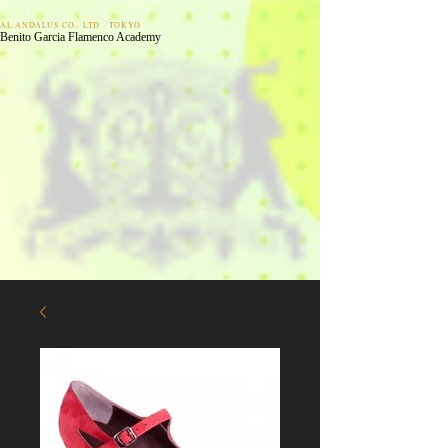
AL ANDALUS CO,. LTD · TOKYO
Benito Garcia Flamenco Academy