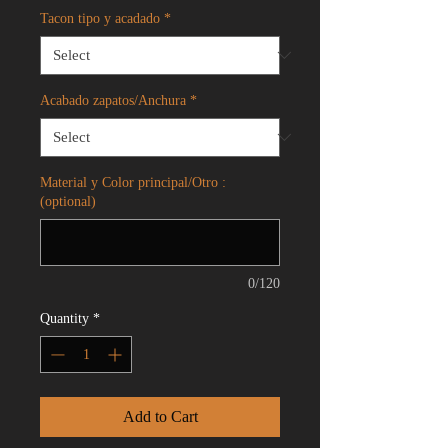
Tacon tipo y acadado
*
Acabado zapatos/Anchura
*
Material y Color principal/Otro :
(optional)
0/120
Quantity
*
Add to Cart