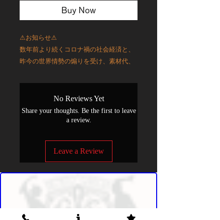
Buy Now
⚠お知らせ⚠
数年前より続くコロナ禍の社会経済と、
昨今の世界情勢の煽りを受け、素材代、
輸送費、関税など関わる全ての物が値上
がりをし、あっという間に高値のまま横
ばい状態です。
No Reviews Yet
これ以上の現状維持はできなくなり、プ
Share your thoughts. Be the first to leave
ラス6,000円の値上げをし、新価格となり
a review.
ました。
大事な大事な靴ですので、これから是非
Leave a Review
オーダーシューズのご利用、お申し込み
をお待ちしております！
✨✨✨✨✨✨✨✨✨✨✨✨✨✨✨✨✨✨✨✨✨
✨✨✨
本当に素敵なオーダーシューズで、見て
るだけでもうっとり眺めてしまいます🙆‍♀️