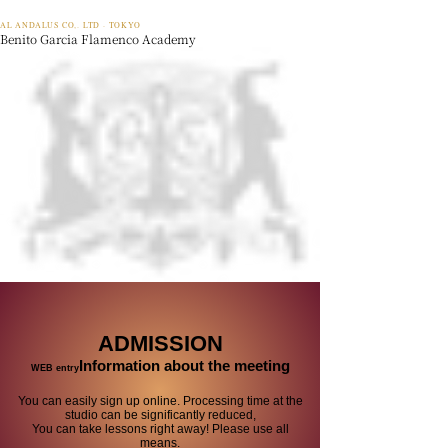
AL ANDALUS CO,. LTD · TOKYO
Benito Garcia Flamenco Academy
ADMISSION
Information about the meeting
WEB entry
You can easily sign up online. Processing time at the
studio can be significantly reduced,
You can take lessons right away! Please use all
means.