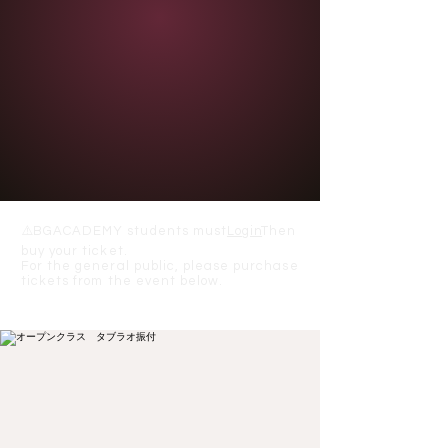
⚠️
BGACADEMY students must
Login
Then
buy your ticket.
For the general public, please purchase
tickets from the event below.