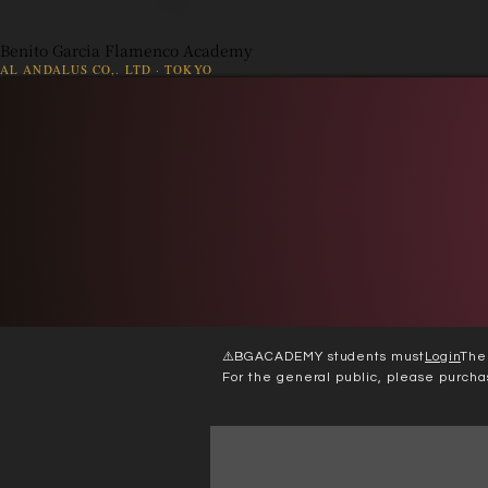
Benito Garcia Flamenco Academy
AL ANDALUS CO,. LTD · TOKYO
👤
出演依頼
Web 入会
⚠️
BGACADEMY students must
Login
The
For the general public, please purcha