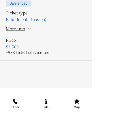
Sale ended
Ticket type
Bata de cola (básico)
More info
Price
¥3,500
+¥88 ticket service fee
Phone
Info
Map