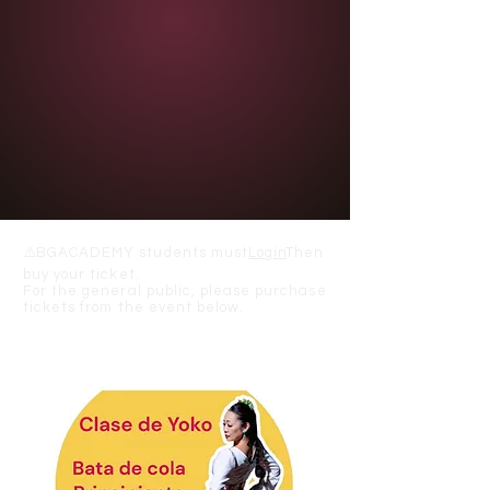
⚠️
BGACADEMY students must
Login
Then
buy your ticket.
For the general public, please purchase
tickets from the event below.