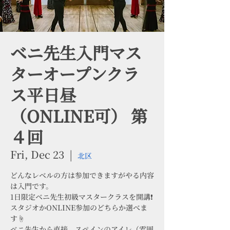
ベニ先生入門マス
ターオープンクラ
ス平日昼
（ONLINE可） 第
４回
Fri, Dec 23
  |  
北区
どんなレベルの方は参加できますがやる内容
は入門です。
1日限定ベニ先生初級マスタークラスを開講❗️
スタジオかONLINE参加のどちらか選べま
す☝️
ベニ先生から直接、スペインのアイレ（雰囲