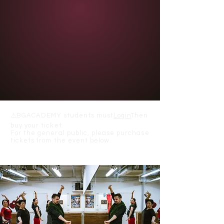
⚠️
BGACADEMY students must
Login
Then
buy your ticket.
For the general public, please purchase
tickets from the event below.